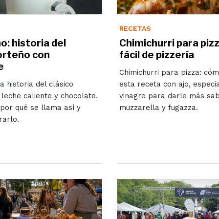
RECETAS
: historia del
Chimichurri para piz
orteño con
fácil de pizzería
e
Chimichurri para pizza: có
a historia del clásico
esta receta con ajo, especia
leche caliente y chocolate,
vinagre para darle más sa
por qué se llama así y
muzzarella y fugazza.
arlo.