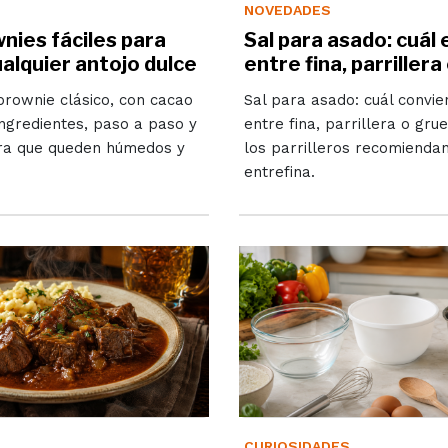
NOVEDADES
nies fáciles para
Sal para asado: cuál 
alquier antojo dulce
entre fina, parriller
brownie clásico, con cacao
Sal para asado: cuál convie
ingredientes, paso a paso y
entre fina, parrillera o gru
ra que queden húmedos y
los parrilleros recomiendan
entrefina.
CURIOSIDADES