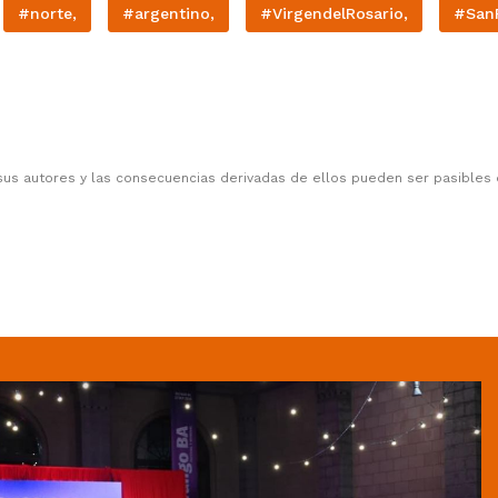
#norte,
#argentino,
#VirgendelRosario,
#San
sus autores y las consecuencias derivadas de ellos pueden ser pasibles