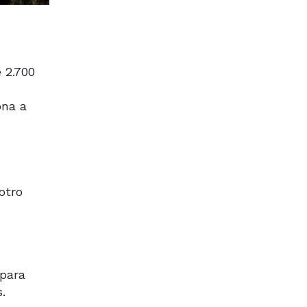
 2.700
ona a
otro
 para
.