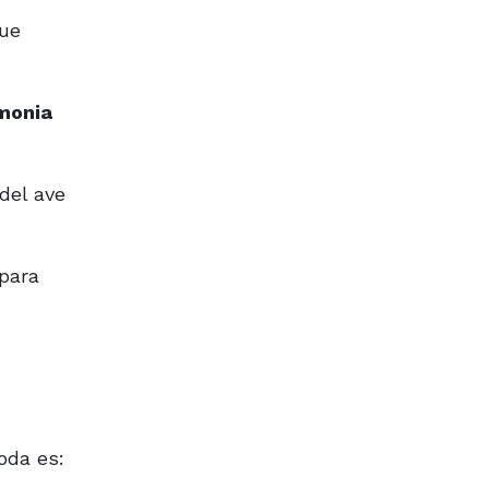
que
monia
del ave
 para
oda es: