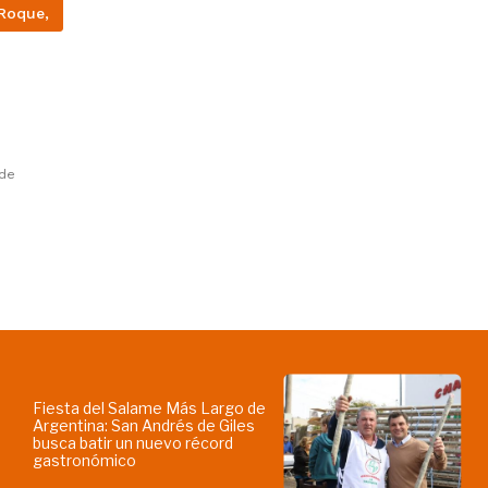
Roque,
 de
Fiesta del Salame Más Largo de
Argentina: San Andrés de Giles
busca batir un nuevo récord
gastronómico