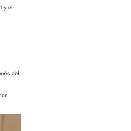
 y el
pués del
nes