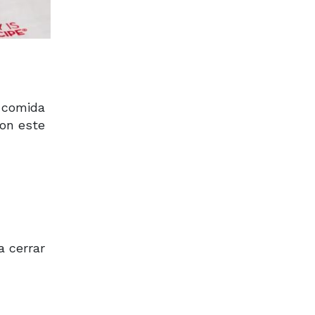
y comida
on este
a cerrar