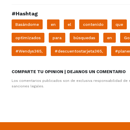
#Hashtag
Basándome
en
el
contenido
que
optimizados
para
búsquedas
en
Go
#Wendys365,
#descuentostarjeta365,
#plane
COMPARTE TU OPINION | DEJANOS UN COMENTARIO
Los comentarios publicados son de exclusiva responsabilidad de 
sanciones legales.