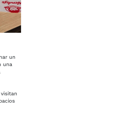
rmar un
n una
a
visitan
pacios