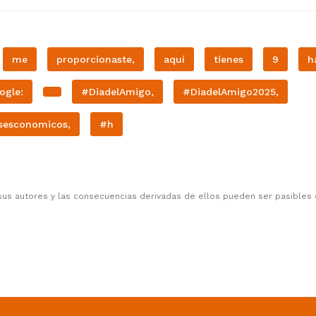
me
proporcionaste,
aquí
tienes
9
h
ogle:
#DiadelAmigo,
#DiadelAmigo2025,
sesconomicos,
#h
sus autores y las consecuencias derivadas de ellos pueden ser pasibles