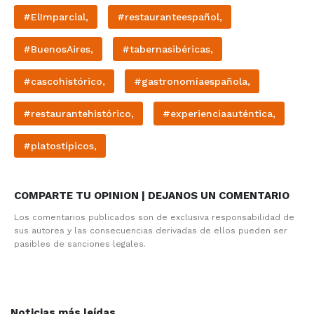
#ElImparcial,
#restauranteespañol,
#BuenosAires,
#tabernasibéricas,
#cascohistórico,
#gastronomíaespañola,
#restaurantehistórico,
#experienciaauténtica,
#platostípicos,
COMPARTE TU OPINION | DEJANOS UN COMENTARIO
Los comentarios publicados son de exclusiva responsabilidad de
sus autores y las consecuencias derivadas de ellos pueden ser
pasibles de sanciones legales.
Noticias más leídas