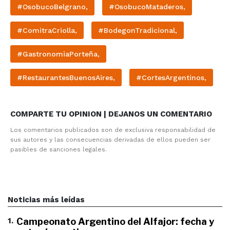
#OsobucoBelgrano,
#OsobucoMataderos,
#ComitraCriolla,
#BodegonTradicional,
#GastronomiaPorteña,
#RestaurantesBuenosAires,
#CortesArgentinos,
COMPARTE TU OPINION | DEJANOS UN COMENTARIO
Los comentarios publicados son de exclusiva responsabilidad de
sus autores y las consecuencias derivadas de ellos pueden ser
pasibles de sanciones legales.
Noticias más leídas
1
.
Campeonato Argentino del Alfajor: fecha y