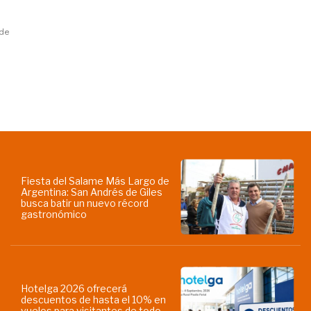
 de
Fiesta del Salame Más Largo de
Argentina: San Andrés de Giles
busca batir un nuevo récord
gastronómico
Hotelga 2026 ofrecerá
descuentos de hasta el 10% en
vuelos para visitantes de todo