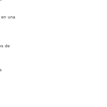
o en una
es de
o
s