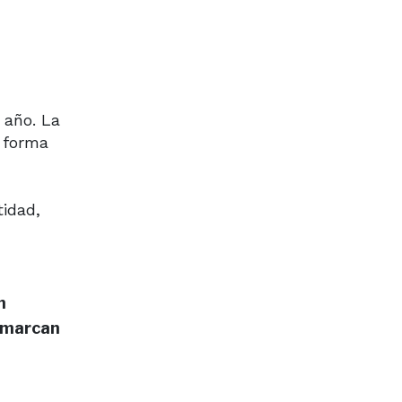
 año. La
a forma
idad,
n
y marcan