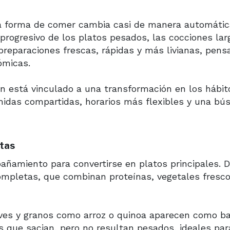
a forma de comer cambia casi de manera automátic
progresivo de los platos pesados, las cocciones lar
preparaciones frescas, rápidas y más livianas, pens
ómicas.
n está vinculado a una transformación en los hábit
idas compartidas, horarios más flexibles y una bú
stas
ñamiento para convertirse en platos principales. 
ompletas, que combinan proteínas, vegetales fresco
aves y granos como arroz o quinoa aparecen como b
tos que sacian, pero no resultan pesados, ideales par