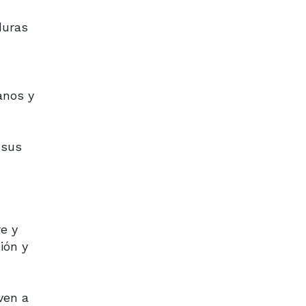
duras
ianos y
 sus
e y
ión y
ven a