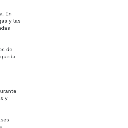
a. En
gas y las
adas
os de
squeda
Durante
s y
ases
a