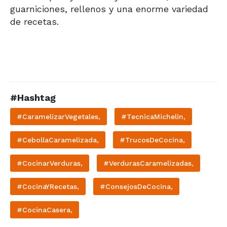
guarniciones, rellenos y una enorme variedad
de recetas.
#Hashtag
#CaramelizarVegetales,
#TecnicaMichelin,
#CebollaCaramelizada,
#TrucosDeCocina,
#CocinarVerduras,
#VerdurasCaramelizadas,
#CocinaYRecetas,
#ConsejosDeCocina,
#CocinaCasera,