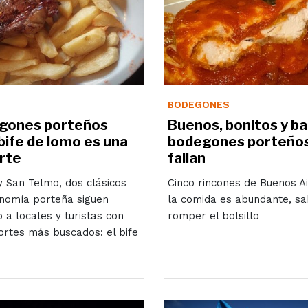
BODEGONES
gones porteños
Buenos, bonitos y ba
bife de lomo es una
bodegones porteños
arte
fallan
 San Telmo, dos clásicos
Cinco rincones de Buenos A
onomía porteña siguen
la comida es abundante, sa
 a locales y turistas con
romper el bolsillo
ortes más buscados: el bife