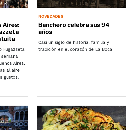
NOVEDADES
 Aires:
Banchero celebra sus 94
gazzeta
años
atuita
Casi un siglo de historia, familia y
vo Fugazzeta
tradición en el corazón de La Boca
e semana
uenos Aires,
as al aire
s gustos.