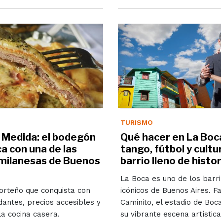
TURISMO
 Medida: el bodegón
Qué hacer en La Boca
a con una de las
tango, fútbol y cultu
milanesas de Buenos
barrio lleno de histor
La Boca es uno de los barr
orteño que conquista con
icónicos de Buenos Aires. 
antes, precios accesibles y
Caminito, el estadio de Boc
la cocina casera.
su vibrante escena artí­stica