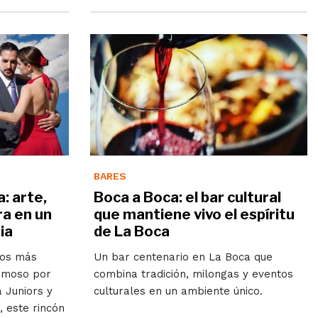
BARES
: arte,
Boca a Boca: el bar cultural
ra en un
que mantiene vivo el espíritu
ia
de La Boca
ios más
Un bar centenario en La Boca que
Famoso por
combina tradición, milongas y eventos
a Juniors y
culturales en un ambiente único.
, este rincón