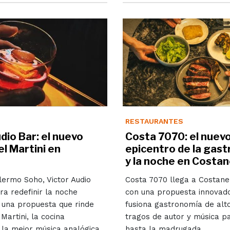
RESTAURANTES
dio Bar: el nuevo
Costa 7070: el nuev
l Martini en
epicentro de la gas
y la noche en Costa
lermo Soho, Victor Audio
Costa 7070 llega a Costane
ra redefinir la noche
con una propuesta innovad
 una propuesta que rinde
fusiona gastronomía de alto
Martini, la cocina
tragos de autor y música pa
la mejor música analógica.
hasta la madrugada.