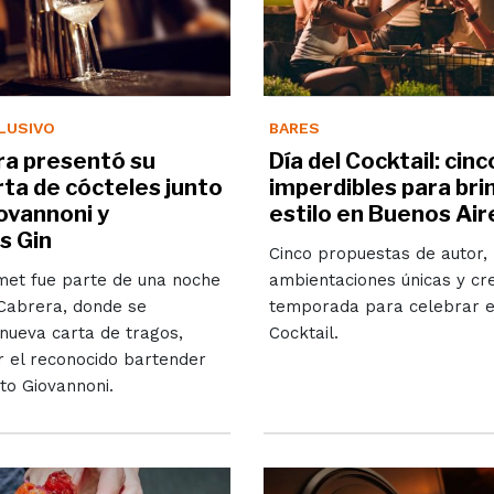
LUSIVO
BARES
ra presentó su
Día del Cocktail: cin
ta de cócteles junto
imperdibles para bri
ovannoni y
estilo en Buenos Air
s Gin
Cinco propuestas de autor,
met fue parte de una noche
ambientaciones únicas y cr
 Cabrera, donde se
temporada para celebrar el
nueva carta de tragos,
Cocktail.
r el reconocido bartender
to Giovannoni.