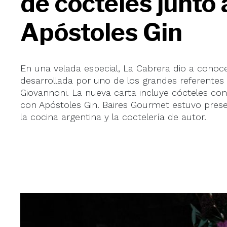
de cócteles junto 
Apóstoles Gin
En una velada especial, La Cabrera dio a conoc
desarrollada por uno de los grandes referentes
Giovannoni. La nueva carta incluye cócteles co
con Apóstoles Gin. Baires Gourmet estuvo presen
la cocina argentina y la coctelería de autor.