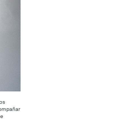
os
compañar
ue