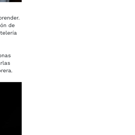
prender.
ión de
telería
sonas
rlas
rera.