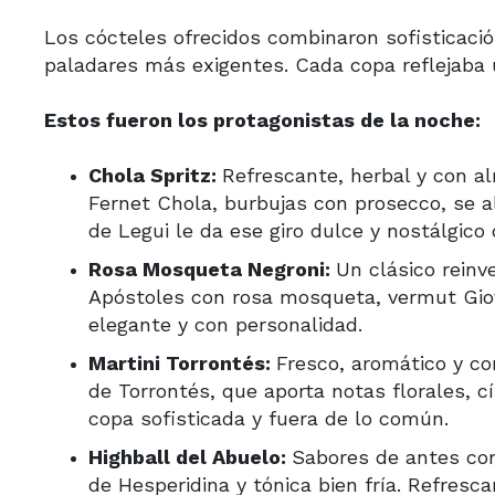
Los cócteles ofrecidos combinaron sofisticación
paladares más exigentes. Cada copa reflejaba u
Estos fueron los protagonistas de la noche:
Chola Spritz:
Refrescante, herbal y con al
Fernet Chola, burbujas con prosecco, se 
de Legui le da ese giro dulce y nostálgico 
Rosa Mosqueta Negroni:
Un clásico reinv
Apóstoles con rosa mosqueta, vermut Giov
elegante y con personalidad.
Martini Torrontés
:
Fresco, aromático y c
de Torrontés, que aporta notas florales, c
copa sofisticada y fuera de lo común.
Highball del Abuelo:
Sabores de antes con
de Hesperidina y tónica bien fría. Refresc