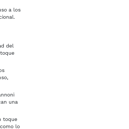
uso a los
ional.
ad del
 toque
os
nso,
annoni
scan una
n toque
, como lo