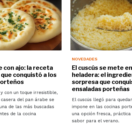
NOVEDADES
 con ajo: la receta
El cuscús se mete en
 que conquistó a los
heladera: el ingredi
porteños
sorpresa que conquis
ensaladas porteñas
 y con un toque irresistible,
 casera del pan árabe se
El cuscús llegó para quedar
 una de las más buscadas
impone en las cocinas por
tes de la cocina
una opción fresca, práctica
sabor para el verano.