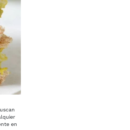
buscan
lquier
ente en