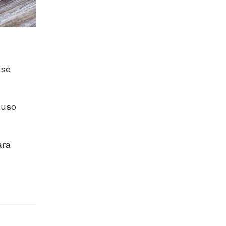
 se
luso
ara