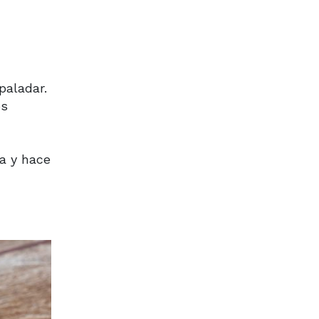
paladar.
os
a y hace