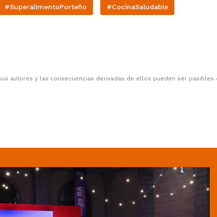
#SuperalimentoPorteño
#CocinaSaludable
sus autores y las consecuencias derivadas de ellos pueden ser pasibles