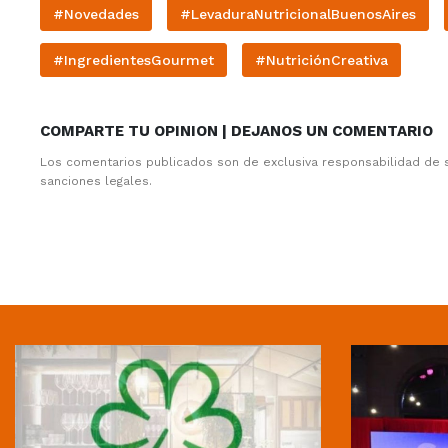
#Novedades
#LevaduraNutricionalBuenosAires
#IngredientesGourmet
#NutriciónCreativa
COMPARTE TU OPINION | DEJANOS UN COMENTARIO
Los comentarios publicados son de exclusiva responsabilidad de 
sanciones legales.