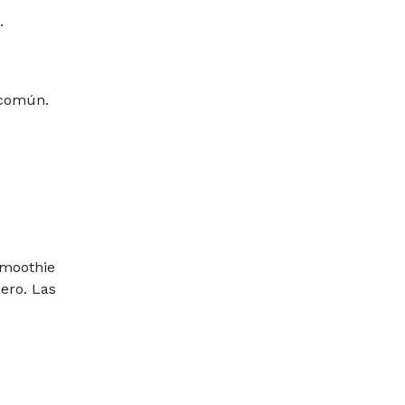
.
 común.
smoothie
ero. Las