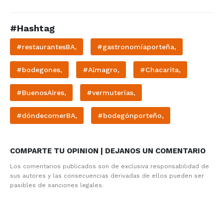
#Hashtag
#restaurantesBA,
#gastronomíaporteña,
#bodegones,
#Almagro,
#Chacarita,
#BuenosAires,
#vermuterías,
#dóndecomerBA,
#bodegónporteño,
COMPARTE TU OPINION | DEJANOS UN COMENTARIO
Los comentarios publicados son de exclusiva responsabilidad de
sus autores y las consecuencias derivadas de ellos pueden ser
pasibles de sanciones legales.