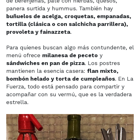
de berenjenas, paté con hierbas, quesos,
panera surtida y hummus. También hay
buñuelos de acelga, croquetas, empanadas,
tortilla (clásica o con salchicha parrillera),
provoleta y fainazzeta
.
Para quienes buscan algo más contundente, el
menú ofrece
milanesa de peceto
y
sándwiches en pan de pizza
. Los postres
mantienen la esencia casera:
flan mixto,
bombón helado y torta de cumpleaños
. En La
Fuerza, todo está pensado para compartir y
acompañar con su vermú, que es la verdadera
estrella.