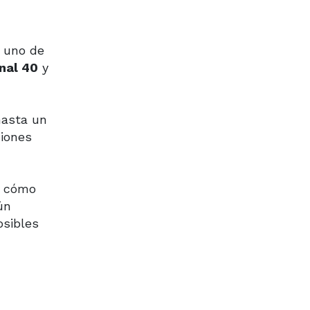
, uno de
nal 40
y
hasta un
ciones
ir cómo
ún
osibles