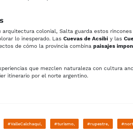
os
u arquitectura colonial, Salta guarda estos rincones
xplorar lo inesperado. Las
Cuevas de Acsibi
y las
Cu
ectos de cómo la provincia combina
paisajes impo
periencias que mezclen naturaleza con cultura anc
 itinerario por el norte argentino.
#ValleCalchaquí,
#turismo,
#rupestre,
#nort