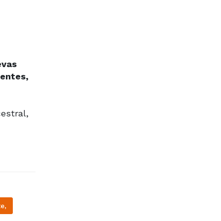
evas
nentes,
estral,
e,