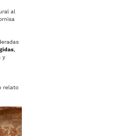
ral al
ornisa
deradas
gidas
,
 y
n relato