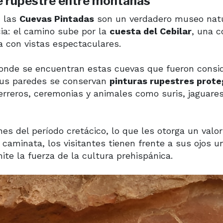
e rupestre entre montañas
, las
Cuevas Pintadas
son un verdadero museo natu
ncia: el camino sube por la
cuesta del Cebilar
, una c
 con vistas espectaculares.
donde se encuentran estas cuevas que fueron consi
 sus paredes se conservan
pinturas rupestres prote
erreros, ceremonias y animales como suris, jaguares
s del período cretácico, lo que les otorga un valor
 caminata, los visitantes tienen frente a sus ojos u
ite la fuerza de la cultura prehispánica.