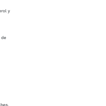
rol y
 de
abes,