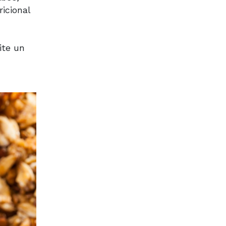
icional
ite un