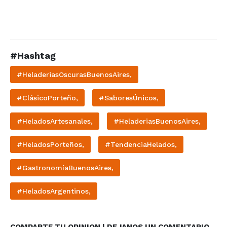
#Hashtag
#HeladeriasOscurasBuenosAires,
#ClásicoPorteño,
#SaboresÚnicos,
#HeladosArtesanales,
#HeladeriasBuenosAires,
#HeladosPorteños,
#TendenciaHelados,
#GastronomíaBuenosAires,
#HeladosArgentinos,
COMPARTE TU OPINION | DEJANOS UN COMENTARIO