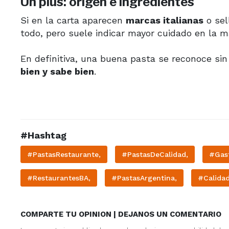
Un plus: origen e ingredientes
Si en la carta aparecen
marcas italianas
o sel
todo, pero suele indicar mayor cuidado en la ma
En definitiva, una buena pasta se reconoce s
bien y sabe bien
.
#Hashtag
#PastasRestaurante,
#PastasDeCalidad,
#Gast
#RestaurantesBA,
#PastasArgentina,
#Calida
COMPARTE TU OPINION | DEJANOS UN COMENTARIO