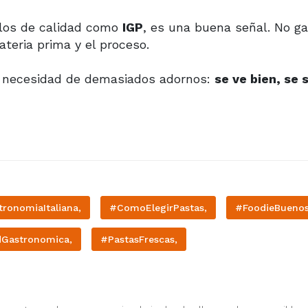
los de calidad como
IGP
, es una buena señal. No ga
teria prima y el proceso.
in necesidad de demasiados adornos:
se ve bien, se 
ronomiaItaliana,
#ComoElegirPastas,
#FoodieBuenos
dGastronomica,
#PastasFrescas,