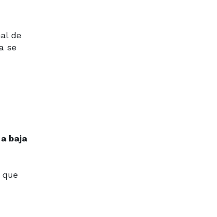
ñal de
a se
 a baja
l que