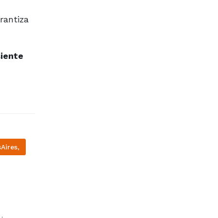
rantiza
siente
Aires,