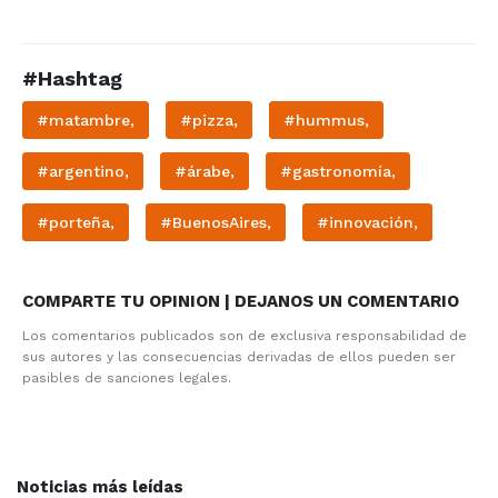
#Hashtag
#matambre,
#pizza,
#hummus,
#argentino,
#árabe,
#gastronomía,
#porteña,
#BuenosAires,
#innovación,
COMPARTE TU OPINION | DEJANOS UN COMENTARIO
Los comentarios publicados son de exclusiva responsabilidad de
sus autores y las consecuencias derivadas de ellos pueden ser
pasibles de sanciones legales.
Noticias más leídas