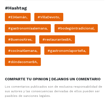
#Hashtag
#ElAlemán,
#VillaDevoto,
#gastronomíaalemana,
#bodegóntradicional,
#BuenosAires,
#restaurantesBA,
#cocinaAlemana,
#gastronomíaporteña,
#dóndecomerBA,
COMPARTE TU OPINION | DEJANOS UN COMENTARIO
Los comentarios publicados son de exclusiva responsabilidad de
sus autores y las consecuencias derivadas de ellos pueden ser
pasibles de sanciones legales.