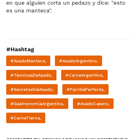
en que alguien corta un pedazo y dice: "esto
es una manteca".
#Hashtag
#AsadoManteca,
#AsadoArgentino,
#TécnicasDeAsado,
#CarneArgentina,
#SecretosDelAsado,
#ParrillaPerfecta,
#GastronomíaArgentina,
#AsadoCasero,
#CarneTierna,