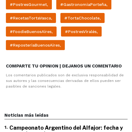
#PostresGourmet,
#GastronomiaPorteña,
#RecetasTortaVasca,
#TortaChocolate,
#FoodieBuenosAires,
#PostresViralés,
#ReposteriaBuenosAires,
COMPARTE TU OPINION | DEJANOS UN COMENTARIO
Los comentarios publicados son de exclusiva responsabilidad de
sus autores y las consecuencias derivadas de ellos pueden ser
pasibles de sanciones legales.
Noticias más leídas
1
.
Campeonato Argentino del Alfajor: fecha y