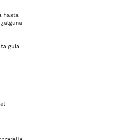
a hasta
 ¿alguna
ta guía
el
.
zzarella