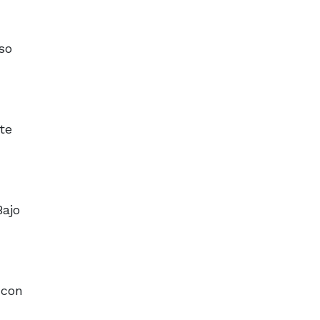
so
te
Bajo
 con