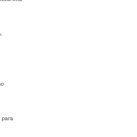
.
so
l para