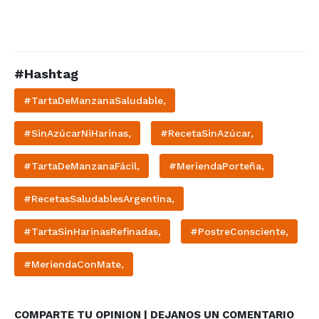
#Hashtag
#TartaDeManzanaSaludable,
#SinAzúcarNiHarinas,
#RecetaSinAzúcar,
#TartaDeManzanaFácil,
#MeriendaPorteña,
#RecetasSaludablesArgentina,
#TartaSinHarinasRefinadas,
#PostreConsciente,
#MeriendaConMate,
COMPARTE TU OPINION | DEJANOS UN COMENTARIO