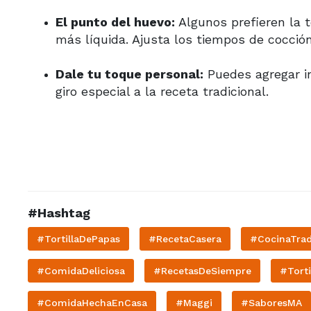
El punto del huevo:
Algunos prefieren la t
más líquida. Ajusta los tiempos de cocció
Dale tu toque personal:
Puedes agregar in
giro especial a la receta tradicional.
#Hashtag
#TortillaDePapas
#RecetaCasera
#CocinaTrad
#ComidaDeliciosa
#RecetasDeSiempre
#Torti
#ComidaHechaEnCasa
#Maggi
#SaboresMA