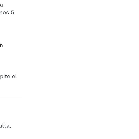
na
unos 5
in
pite el
alta,