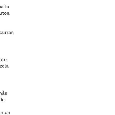
pa la
utos,
scurran
nte
zcla
 más
de.
én en