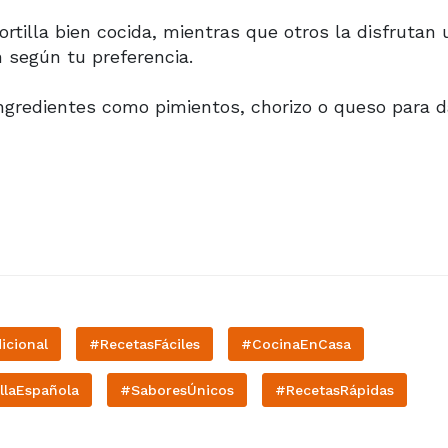
ortilla bien cocida, mientras que otros la disfrutan
n según tu preferencia.
gredientes como pimientos, chorizo o queso para d
icional
#RecetasFáciles
#CocinaEnCasa
llaEspañola
#SaboresÚnicos
#RecetasRápidas