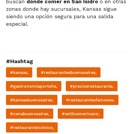
buscan
dónde comer en San Isidro
o en otras
zonas donde hay sucursales, Kansas sigue
siendo una opción segura para una salida
especial.
#Hashtag
#kansas,
#restaurantesbuenosaires,
#gastronomíaporteña,
#preciosrestaurante,
#kansasbuenosaires,
#restaurantesfamosos,
#cenabuenosaires,
#estiloamericano,
#restauranteicónico,