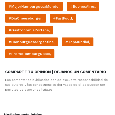
#MejorHamburguesaMundo,
#BuenosAires,
#DíaCheeseburger,
#FastFood,
#GastronomíaPorteña,
#HamburguesaArgentina,
#TopMundial,
#PromoHamburguesas,
COMPARTE TU OPINION | DEJANOS UN COMENTARIO
Los comentarios publicados son de exclusiva responsabilidad de
sus autores y las consecuencias derivadas de ellos pueden ser
pasibles de sanciones legales.
Noticias más leídas