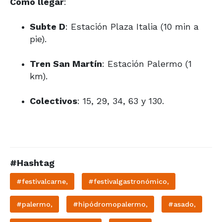
Cómo llegar
:
Subte D
: Estación Plaza Italia (10 min a
pie).
Tren San Martín
: Estación Palermo (1
km).
Colectivos
: 15, 29, 34, 63 y 130.
#Hashtag
#festivalcarne,
#festivalgastronómico,
#palermo,
#hipódromopalermo,
#asado,