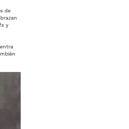
es de
abrazan
fs y
uentra
ambién