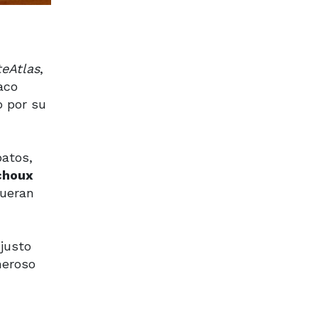
teAtlas
,
aco
 por su
atos,
choux
fueran
 justo
neroso