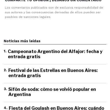
COMPARTE TU OPINION | DEJANOS UN COMENTARIO
Los comentarios publicados son de exclusiva responsabilidad de
sus autores y las consecuencias derivadas de ellos pueden ser
pasibles de sanciones legales.
Noticias más leídas
1
.
Campeonato Argentino del Alfajor: fecha y
entrada gratis
2
.
Festival de las Estrellas en Buenos Aires:
entrada gratis
3
.
Sifón de soda: cómo se volvió popular en
Argentina
4
.
Fiesta del Goulash en Buenos Aires: cuándo