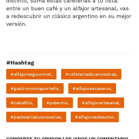
distinto, sumá estas cafeterías a tu lista:
entre un buen café y un alfajor artesanal, vas
a redescubrir un clásico argentino en su mejor
versión.
#Hashtag
#alfajoresgourmet,
#cafeteríasbuenosaires,
#gastronomíaporteña,
#alfajorescaseros,
#caballito,
#palermo,
#alfajorartesanal,
#pasteleríabuenosaires,
#alfajoresdeautor,