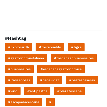
#Hashtag
#ExplorarBA
#torrepueblo
#tigre
#gastronomiaitaliana
#toscanaenbuenosaires
#buenosaires
#escapadagastronomica
#italiaenbsas
#benavidez
#pastascaseras
#vino
#antipastos
#plazatoscana
#escapadacercana
#