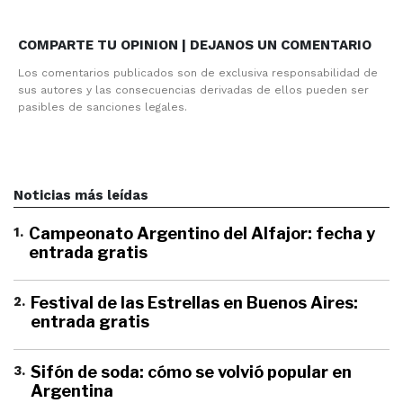
COMPARTE TU OPINION | DEJANOS UN COMENTARIO
Los comentarios publicados son de exclusiva responsabilidad de
sus autores y las consecuencias derivadas de ellos pueden ser
pasibles de sanciones legales.
Noticias más leídas
1
.
Campeonato Argentino del Alfajor: fecha y
entrada gratis
2
.
Festival de las Estrellas en Buenos Aires:
entrada gratis
3
.
Sifón de soda: cómo se volvió popular en
Argentina