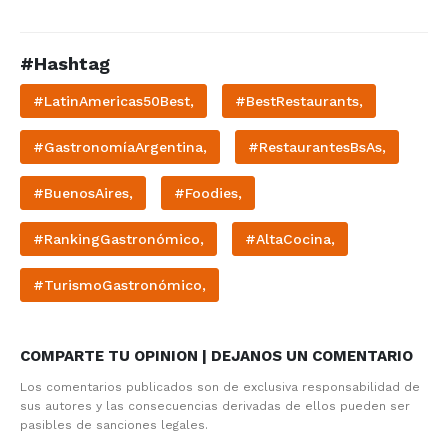
#Hashtag
#LatinAmericas50Best,
#BestRestaurants,
#GastronomíaArgentina,
#RestaurantesBsAs,
#BuenosAires,
#Foodies,
#RankingGastronómico,
#AltaCocina,
#TurismoGastronómico,
COMPARTE TU OPINION | DEJANOS UN COMENTARIO
Los comentarios publicados son de exclusiva responsabilidad de
sus autores y las consecuencias derivadas de ellos pueden ser
pasibles de sanciones legales.