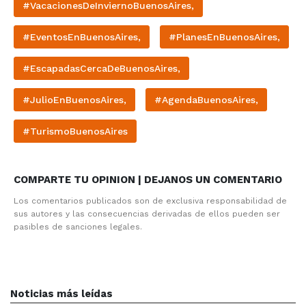
#VacacionesDeInviernoBuenosAires,
#EventosEnBuenosAires,
#PlanesEnBuenosAires,
#EscapadasCercaDeBuenosAires,
#JulioEnBuenosAires,
#AgendaBuenosAires,
#TurismoBuenosAires
COMPARTE TU OPINION | DEJANOS UN COMENTARIO
Los comentarios publicados son de exclusiva responsabilidad de
sus autores y las consecuencias derivadas de ellos pueden ser
pasibles de sanciones legales.
Noticias más leídas