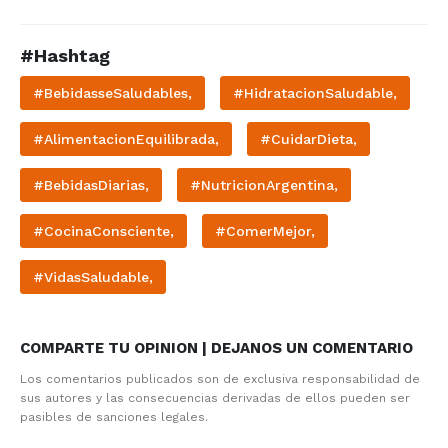
#Hashtag
#BebidasseSaludables,
#HidratacionSaludable,
#AlimentacionEquilibrada,
#CuidarDieta,
#BebidasDiarias,
#NutricionArgentina,
#CocinaConsciente,
#ComerMejor,
#VidasSaludable,
COMPARTE TU OPINION | DEJANOS UN COMENTARIO
Los comentarios publicados son de exclusiva responsabilidad de
sus autores y las consecuencias derivadas de ellos pueden ser
pasibles de sanciones legales.