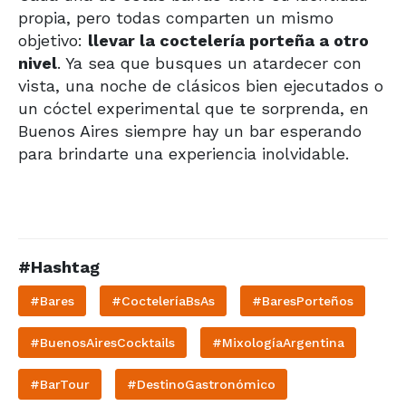
propia, pero todas comparten un mismo
objetivo:
llevar la coctelería porteña a otro
nivel
. Ya sea que busques un atardecer con
vista, una noche de clásicos bien ejecutados o
un cóctel experimental que te sorprenda, en
Buenos Aires siempre hay un bar esperando
para brindarte una experiencia inolvidable.
#Hashtag
#Bares
#CocteleríaBsAs
#BaresPorteños
#BuenosAiresCocktails
#MixologíaArgentina
#BarTour
#DestinoGastronómico