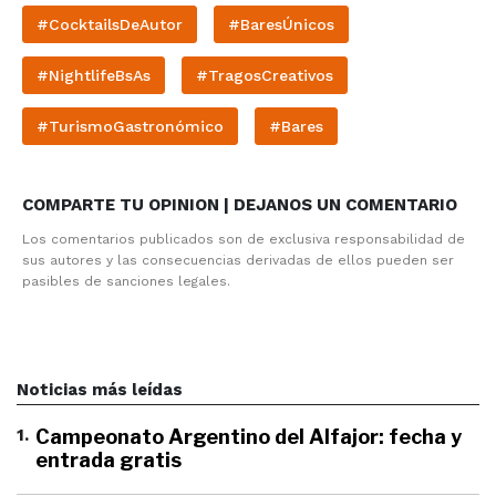
#CocktailsDeAutor
#BaresÚnicos
#NightlifeBsAs
#TragosCreativos
#TurismoGastronómico
#Bares
COMPARTE TU OPINION | DEJANOS UN COMENTARIO
Los comentarios publicados son de exclusiva responsabilidad de
sus autores y las consecuencias derivadas de ellos pueden ser
pasibles de sanciones legales.
Noticias más leídas
1
.
Campeonato Argentino del Alfajor: fecha y
entrada gratis