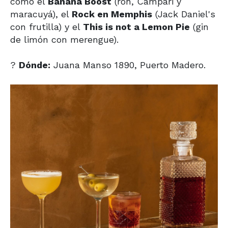
como el
Banana Boost
(ron, Campari y
maracuyá), el
Rock en Memphis
(Jack Daniel's
con frutilla) y el
This is not a Lemon Pie
(gin
de limón con merengue).
?
Dónde:
Juana Manso 1890, Puerto Madero.