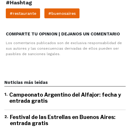
#Hashtag
#restaurante
#buenosaires
COMPARTE TU OPINION | DEJANOS UN COMENTARIO
Los comentarios publicados son de exclusiva responsabilidad de
sus autores y las consecuencias derivadas de ellos pueden ser
pasibles de sanciones legales.
Noticias más leídas
1
.
Campeonato Argentino del Alfajor: fecha y
entrada gratis
2
.
Festival de las Estrellas en Buenos Aires:
entrada gratis