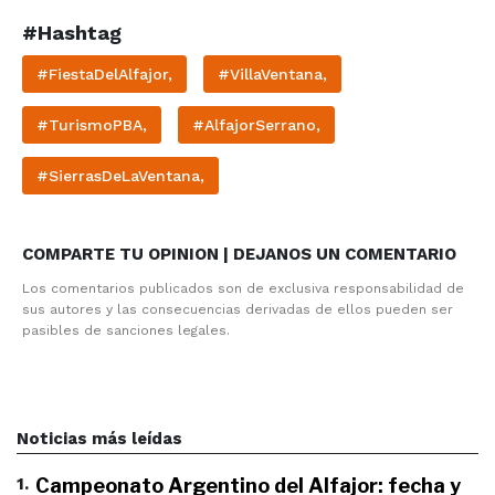
#Hashtag
#FiestaDelAlfajor,
#VillaVentana,
#TurismoPBA,
#AlfajorSerrano,
#SierrasDeLaVentana,
COMPARTE TU OPINION | DEJANOS UN COMENTARIO
Los comentarios publicados son de exclusiva responsabilidad de
sus autores y las consecuencias derivadas de ellos pueden ser
pasibles de sanciones legales.
Noticias más leídas
1
.
Campeonato Argentino del Alfajor: fecha y