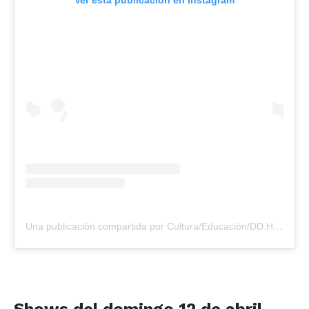
Una publicación compartida por Cultura/Educación/DD.HH (@cedhsaladillo)