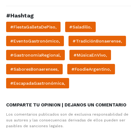
#Hashtag
#FiestaGalletaDePiso,
#Saladillo,
#EventoGastronómico,
#TradiciónBonaerense,
#GastronomíaRegional,
#MúsicaEnVivo,
#SaboresBonaerenses,
#FoodieArgentino,
#EscapadaGastronómica,
COMPARTE TU OPINION | DEJANOS UN COMENTARIO
Los comentarios publicados son de exclusiva responsabilidad de
sus autores y las consecuencias derivadas de ellos pueden ser
pasibles de sanciones legales.