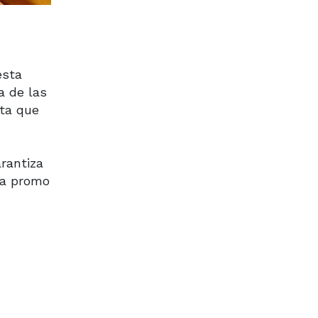
esta
a de las
sta que
arantiza
na promo