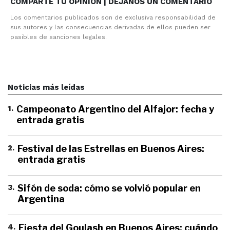
COMPARTE TU OPINION | DEJANOS UN COMENTARIO
Los comentarios publicados son de exclusiva responsabilidad de
sus autores y las consecuencias derivadas de ellos pueden ser
pasibles de sanciones legales.
Noticias más leídas
1
.
Campeonato Argentino del Alfajor: fecha y
entrada gratis
2
.
Festival de las Estrellas en Buenos Aires:
entrada gratis
3
.
Sifón de soda: cómo se volvió popular en
Argentina
4
.
Fiesta del Goulash en Buenos Aires: cuándo