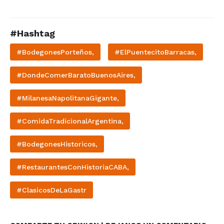
#Hashtag
#BodegonesPorteños,
#ElPuentecitoBarracas,
#DondeComerBaratoBuenosAires,
#MilanesaNapolitanaGigante,
#ComidaTradicionalArgentina,
#BodegonesHistoricos,
#RestaurantesConHistoriaCABA,
#ClasicosDeLaGastr