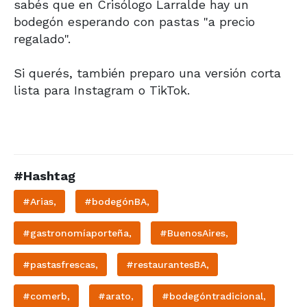
sabés que en Crisólogo Larralde hay un
bodegón esperando con pastas "a precio
regalado".
Si querés, también preparo una versión corta
lista para Instagram o TikTok.
#Hashtag
#Arias,
#bodegónBA,
#gastronomíaporteña,
#BuenosAires,
#pastasfrescas,
#restaurantesBA,
#comerb,
#arato,
#bodegóntradicional,