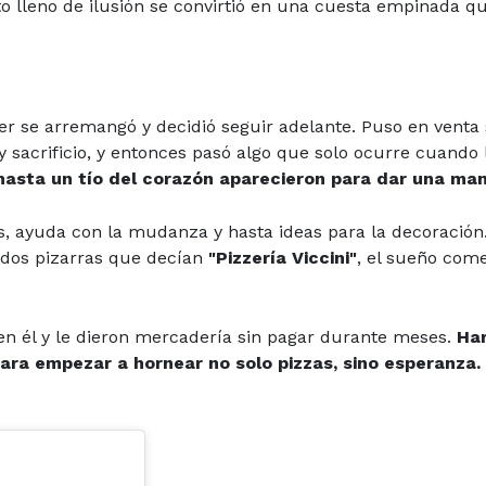
to lleno de ilusión se convirtió en una cuesta empinada q
ter se arremangó y decidió seguir adelante. Puso en venta
sacrificio, y entonces pasó algo que solo ocurre cuando l
 hasta un tío del corazón aparecieron para dar una man
s, ayuda con la mudanza y hasta ideas para la decoración.
on dos pizarras que decían
"Pizzería Viccini"
, el sueño com
en él y le dieron mercadería sin pagar durante meses.
Har
para empezar a hornear no solo pizzas, sino esperanza.