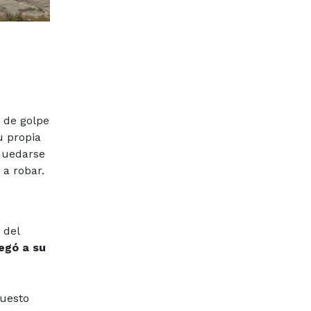
e de golpe
u propia
 quedarse
 a robar.
 del
egó a su
puesto