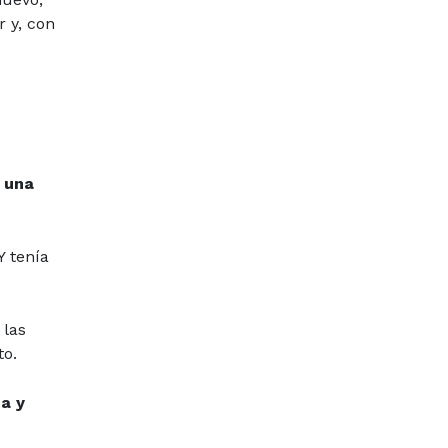
 y, con
 una
Y tenía
 las
to.
ta y