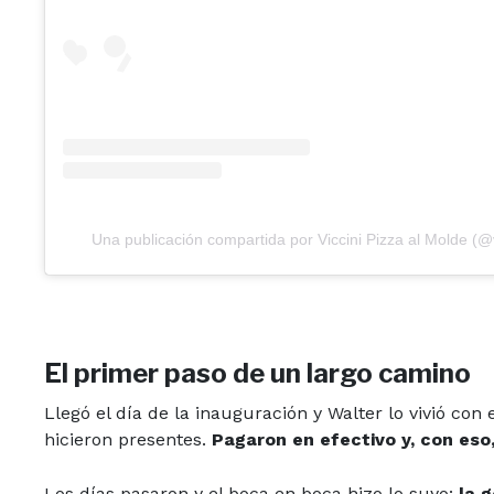
Una publicación compartida por Viccini Pizza al Molde (@v
El primer paso de un largo camino
Llegó el día de la inauguración y Walter lo vivió con
hicieron presentes.
Pagaron en efectivo y, con eso,
Los días pasaron y el boca en boca hizo lo suyo:
la 