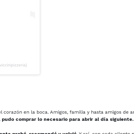
iccinipizzeria)
 el corazón en la boca. Amigos, familia y hasta amigos de 
 pudo comprar lo necesario para abrir al día siguiente.
gente probó, recomendó y volvió.
Y así, con cada cliente 