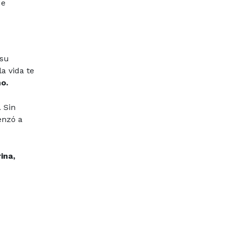
ue
 su
a vida te
o.
 Sin
enzó a
ina,