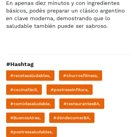
En apenas diez minutos y con ingredientes
básicos, podés preparar un clásico argentino
en clave moderna, demostrando que lo
saludable también puede ser sabroso.
#Hashtag
#recetasaludables,
#churrosfitness,
#cocinafácil,
#postressinfitura,
#comidasaludable,
#restaurantesBA,
#BuenosAires,
#dóndecomerBA,
#postressaludables,