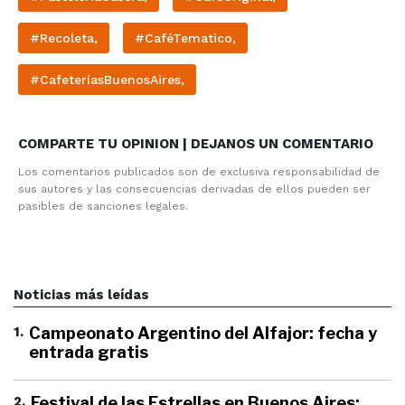
#Recoleta,
#CaféTematico,
#CafeteríasBuenosAires,
COMPARTE TU OPINION | DEJANOS UN COMENTARIO
Los comentarios publicados son de exclusiva responsabilidad de
sus autores y las consecuencias derivadas de ellos pueden ser
pasibles de sanciones legales.
Noticias más leídas
1
.
Campeonato Argentino del Alfajor: fecha y
entrada gratis
2
.
Festival de las Estrellas en Buenos Aires: