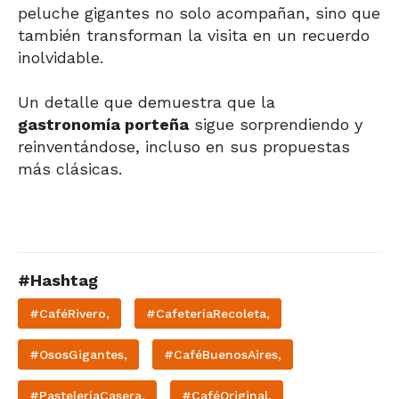
peluche gigantes no solo acompañan, sino que
también transforman la visita en un recuerdo
inolvidable.
Un detalle que demuestra que la
gastronomía porteña
sigue sorprendiendo y
reinventándose, incluso en sus propuestas
más clásicas.
#Hashtag
#CaféRivero,
#CafeteríaRecoleta,
#OsosGigantes,
#CaféBuenosAires,
#PasteleríaCasera,
#CaféOriginal,