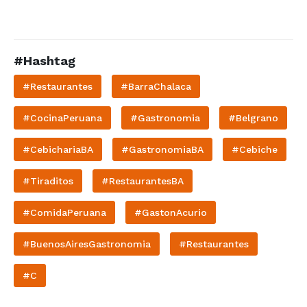
#Hashtag
#Restaurantes
#BarraChalaca
#CocinaPeruana
#Gastronomia
#Belgrano
#CebichariaBA
#GastronomiaBA
#Cebiche
#Tiraditos
#RestaurantesBA
#ComidaPeruana
#GastonAcurio
#BuenosAiresGastronomia
#Restaurantes
#C