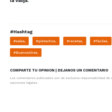
la valija.
#Hashtag
#salsa,
#pistachos,
#recetas,
#fáciles,
#BuenosAires,
COMPARTE TU OPINION | DEJANOS UN COMENTARIO
Los comentarios publicados son de exclusiva responsabilidad de 
sanciones legales.