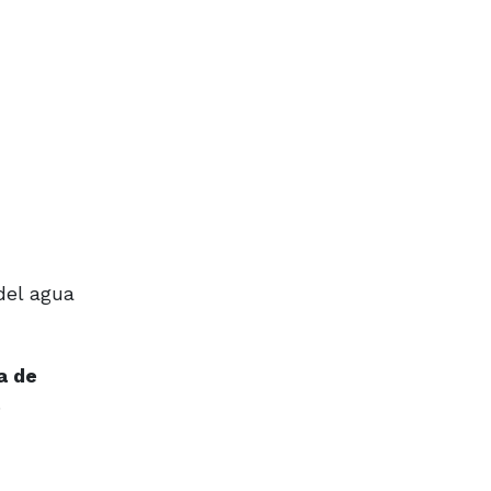
del agua
a de
.