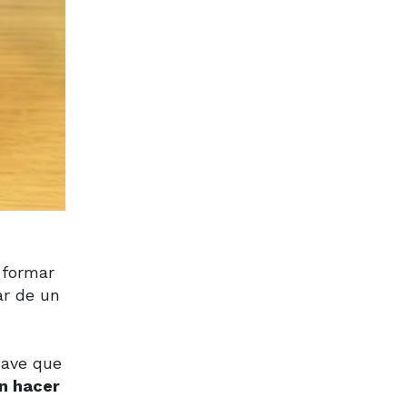
 formar
ar de un
uave que
in hacer