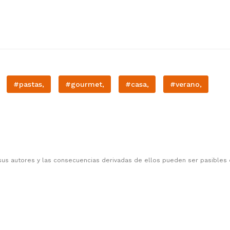
#pastas,
#gourmet,
#casa,
#verano,
sus autores y las consecuencias derivadas de ellos pueden ser pasibles