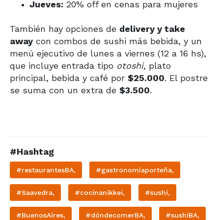
Jueves:
20% off en cenas para mujeres
También hay opciones de
delivery y take
away
con combos de sushi más bebida, y un
menú ejecutivo de lunes a viernes (12 a 16 hs),
que incluye entrada tipo
otoshi
, plato
principal, bebida y café por
$25.000
. El postre
se suma con un extra de
$3.500
.
#Hashtag
#restaurantesBA,
#gastronomíaporteña,
#Saavedra,
#cocinanikkei,
#sushi,
#BuenosAires,
#dóndecomerBA,
#sushiBA,