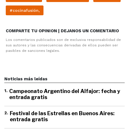
#cocínafusión,
COMPARTE TU OPINION | DEJANOS UN COMENTARIO
Los comentarios publicados son de exclusiva responsabilidad de
sus autores y las consecuencias derivadas de ellos pueden ser
pasibles de sanciones legales.
Noticias más leídas
1
.
Campeonato Argentino del Alfajor: fecha y
entrada gratis
2
.
Festival de las Estrellas en Buenos Aires:
entrada gratis