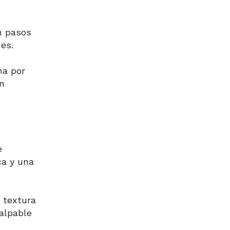
n pasos
es.
na por
n
e
ca y una
a textura
alpable