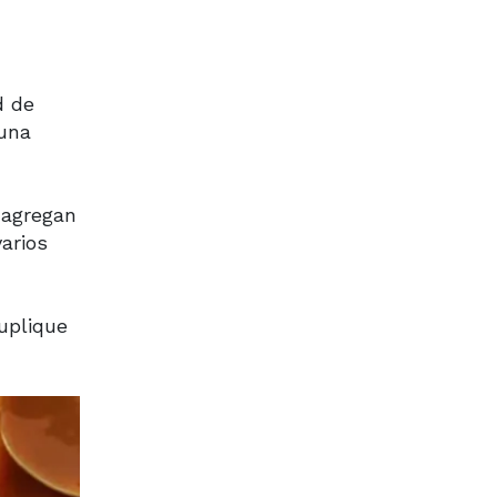
d de
 una
 agregan
varios
uplique