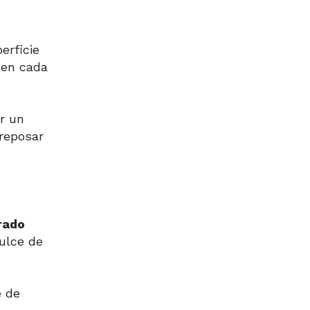
erficie
 en cada
r un
 reposar
rado
dulce de
e de