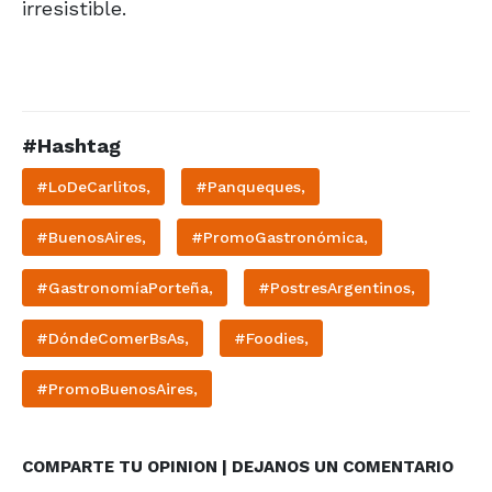
irresistible.
#Hashtag
#LoDeCarlitos,
#Panqueques,
#BuenosAires,
#PromoGastronómica,
#GastronomíaPorteña,
#PostresArgentinos,
#DóndeComerBsAs,
#Foodies,
#PromoBuenosAires,
COMPARTE TU OPINION | DEJANOS UN COMENTARIO