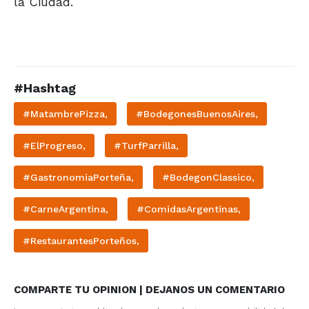
la Ciudad.
#Hashtag
#MatambrePizza,
#BodegonesBuenosAires,
#ElProgreso,
#TurfParrilla,
#GastronomiaPorteña,
#BodegonClassico,
#CarneArgentina,
#ComidasArgentinas,
#RestaurantesPorteños,
COMPARTE TU OPINION | DEJANOS UN COMENTARIO